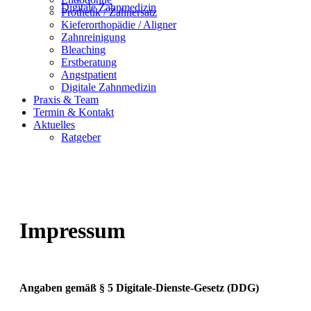
Digitale Zahnmedizin
Prothetik / Zahnersatz
Kieferorthopädie / Aligner
Zahnreinigung
Bleaching
Erstberatung
Angstpatient
Digitale Zahnmedizin
Praxis & Team
Termin & Kontakt
Aktuelles
Ratgeber
Impressum
Angaben gemäß § 5 Digitale-Dienste-Gesetz (DDG)