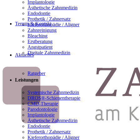
Implantologie
Ästhetische Zahnmedizin
Endodontie
Prothetik / Zahnersatz
Termin & Kontakt
Kieferorthopädie / Aligner
Zahnreinigung
Bleaching
Erstberatung
Angstpatient
Digitale Zahnmedizin
Aktuelles
Ratgeber
Leistungen
Systemische Zahnmedizin
DROS®-Schienentherapie
CMD-Therapie
Parodontologie
Implantologie
Ästhetische Zahnmedizin
Endodontie
Prothetik / Zahnersatz
Kieferorthopädie / Aligner