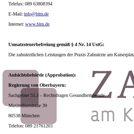
Telefax: 089 63808394
E-Mail:
info@blm.de
Internet:
www.blm.de
Umsatzsteuerbefreiung gemäß § 4 Nr. 14 UstG
:
Die zahnärztlichen Leistungen der Praxis Zahnärzte am Kaiserplat
Aufsichtsbehörde (Approbation):
Regierung von Oberbayern:
Sachgebiet 55.3 – Rechtsfragen Gesundheitsberufe
Maximilianstraße 39
80538 München
Telefon: 089 21761203