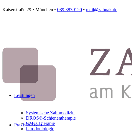
Kaiserstraße 29 • München •
089 3839120
•
mail@zahnak.de
Leistungen
Systemische Zahnmedizin
DROS®-Schienentherapie
CMD-Therapie
Praxis & Team
Parodontologie