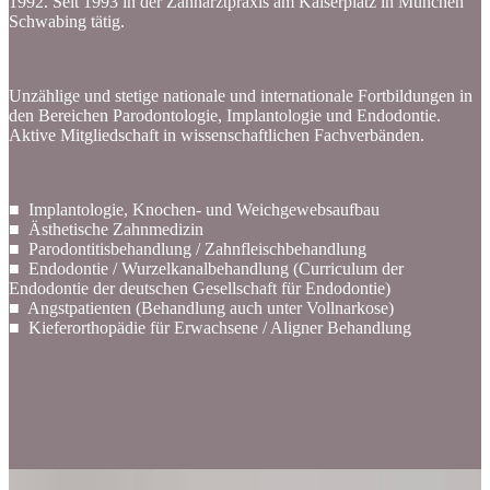
1992. Seit 1993 in der Zahnarztpraxis am Kaiserplatz in München
Schwabing tätig.
Unzählige und stetige nationale und internationale Fortbildungen in
den Bereichen Parodontologie, Implantologie und Endodontie.
Aktive Mitgliedschaft in wissenschaftlichen Fachverbänden.
■ Implantologie, Knochen- und Weichgewebsaufbau
■ Ästhetische Zahnmedizin
■ Parodontitisbehandlung / Zahnfleischbehandlung
■ Endodontie / Wurzelkanalbehandlung (Curriculum der
Endodontie der deutschen Gesellschaft für Endodontie)
■ Angstpatienten (Behandlung auch unter Vollnarkose)
■ Kieferorthopädie für Erwachsene / Aligner Behandlung