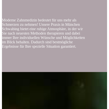
Moderne Zahnmedizin bedeutet für uns mehr als
Schmerzen zu nehmen! Unsere Praxis in München
Schwabing bietet eine ruhige Atmosphäre, in der wir
Sie nach neuesten Methoden therapieren und dabei
immer Ihre individuellen Wünsche und Möglichkeiten
im Blick behalten. Dadurch sind bestmögliche
Ergebnisse für Ihre spezielle Situation garantiert.