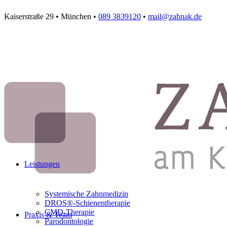
Kaiserstraße 29 • München •
089 3839120
•
mail@zahnak.de
Leistungen
Systemische Zahnmedizin
DROS®-Schienentherapie
CMD-Therapie
Praxis & Team
Parodontologie