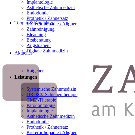
Implantologie
Ästhetische Zahnmedizin
Endodontie
Prothetik / Zahnersatz
Termin & Kontakt
Kieferorthopädie / Aligner
Zahnreinigung
Bleaching
Erstberatung
Angstpatient
Digitale Zahnmedizin
Aktuelles
Ratgeber
Leistungen
Systemische Zahnmedizin
DROS®-Schienentherapie
CMD-Therapie
Parodontologie
Implantologie
Ästhetische Zahnmedizin
Endodontie
Prothetik / Zahnersatz
Kieferorthopädie / Aligner