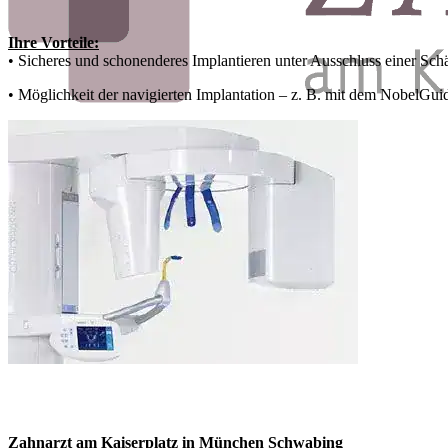
Ihre Vorteile:
• Sicheres und schonenderes Implantieren unter Ausschluss einer Sch
• Möglichkeit der navigierten Implantation – z. B. mit dem NobelGu
Zahnarzt am Kaiserplatz in München Schwabing