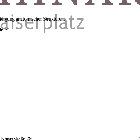
ädigung anatomischer Strukturen.
ide™.
Kaiserstraße 29