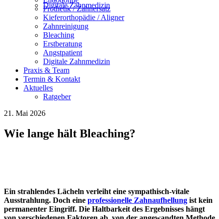
Digitale Zahnmedizin
Prothetik / Zahnersatz
Kieferorthopädie / Aligner
Zahnreinigung
Bleaching
Erstberatung
Angstpatient
Digitale Zahnmedizin
Praxis & Team
Termin & Kontakt
Aktuelles
Ratgeber
21. Mai 2026
Wie lange hält Bleaching?
Ein strahlendes Lächeln verleiht eine sympathisch-vitale
Ausstrahlung. Doch eine
professionelle Zahnaufhellung
ist kein
permanenter Eingriff. Die Haltbarkeit des Ergebnisses hängt
von verschiedenen Faktoren ab, von der angewandten Methode