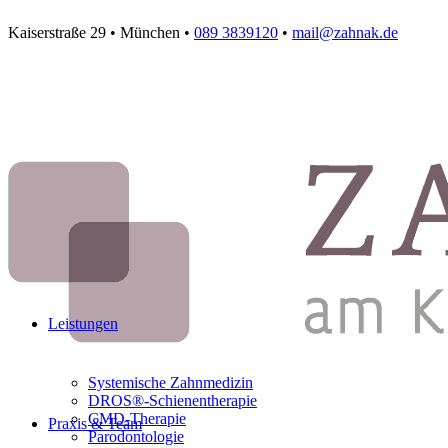
Kaiserstraße 29 • München •
089 3839120
•
mail@zahnak.de
Leistungen
Systemische Zahnmedizin
DROS®-Schienentherapie
CMD-Therapie
Praxis & Team
Parodontologie