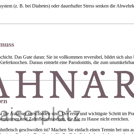
tem (z. B. bei Diabetes) oder dauerhafter Stress senken die Abwehr
 muss
icht. Das Gute daran: Sie ist vollkommen reversibel, bildet sich also 
g Kieferknochen. Daraus entsteht eine Parodontitis, die zum unumkehrb
ken
die Auslöser verschieden sind. Der erste und wichtigste Schritt im Pra
enräumen und Zahnfleischtaschen, die Sie zu Hause nicht erreichen.
ahnfleisch geschwollen ist? Machen Sie einfach einen Termin bei uns a