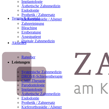
Implantologie
Ästhetische Zahnmedizin
Endodontie
Prothetik / Zahnersatz
Termin & Kontakt
Kieferorthopädie / Aligner
Zahnreinigung
Bleaching
Erstberatung
Angstpatient
Digitale Zahnmedizin
Aktuelles
Ratgeber
Leistungen
Systemische Zahnmedizin
DROS®-Schienentherapie
CMD-Therapie
Parodontologie
Implantologie
Ästhetische Zahnmedizin
Endodontie
Prothetik / Zahnersatz
Kieferorthopädie / Aligner