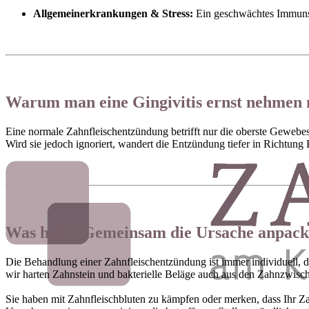
Allgemeinerkrankungen & Stress:
Ein geschwächtes Immunsys
Warum man eine Gingivitis ernst nehmen
Eine normale Zahnfleischentzündung betrifft nur die oberste Gewebesch
Wird sie jedoch ignoriert, wandert die Entzündung tiefer in Richtun
Was hilft? Gemeinsam die Ursache anpac
Die Behandlung einer Zahnfleischentzündung ist immer individuell, da 
wir harten Zahnstein und bakterielle Beläge auch aus den Zahnzwisch
Sie haben mit Zahnfleischbluten zu kämpfen oder merken, dass Ihr Z