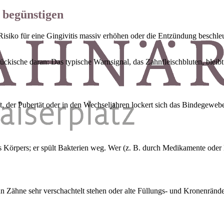
 begünstigen
 Risiko für eine Gingivitis massiv erhöhen oder die Entzündung beschle
kische daran: Das typische Warnsignal, das Zahnfleischbluten, bleibt
 der Pubertät oder in den Wechseljahren lockert sich das Bindegewebe
s Körpers; er spült Bakterien weg. Wer (z. B. durch Medikamente oder 
 Zähne sehr verschachtelt stehen oder alte Füllungs- und Kronenränder