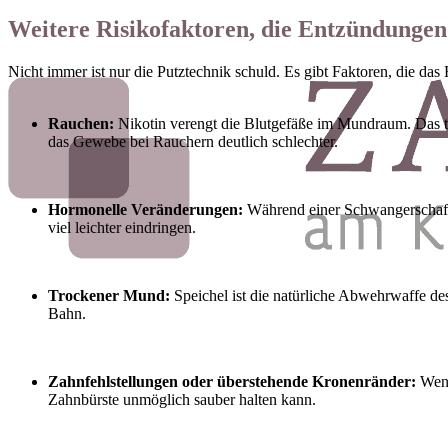
Weitere Risikofaktoren, die Entzündungen
Nicht immer ist nur die Putztechnik schuld. Es gibt Faktoren, die das
Rauchen:
Nikotin verengt die Blutgefäße im Mundraum. Das tüc
das Gewebe bei Rauchern deutlich schlechter.
Hormonelle Veränderungen:
Während einer Schwangerschaft,
viel leichter eindringen.
Trockener Mund:
Speichel ist die natürliche Abwehrwaffe de
Bahn.
Zahnfehlstellungen oder überstehende Kronenränder:
Wenn
Zahnbürste unmöglich sauber halten kann.