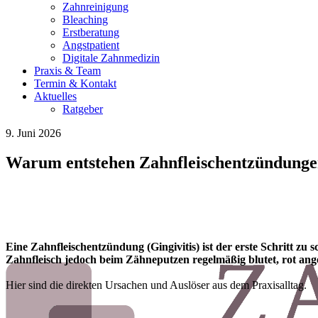
Zahnreinigung
Bleaching
Erstberatung
Angstpatient
Digitale Zahnmedizin
Praxis & Team
Termin & Kontakt
Aktuelles
Ratgeber
9. Juni 2026
Warum entstehen Zahnfleischentzündung
Eine Zahnfleischentzündung (Gingivitis) ist der erste Schritt
Zahnfleisch jedoch beim Zähneputzen regelmäßig blutet, rot ange
Hier sind die direkten Ursachen und Auslöser aus dem Praxisalltag.